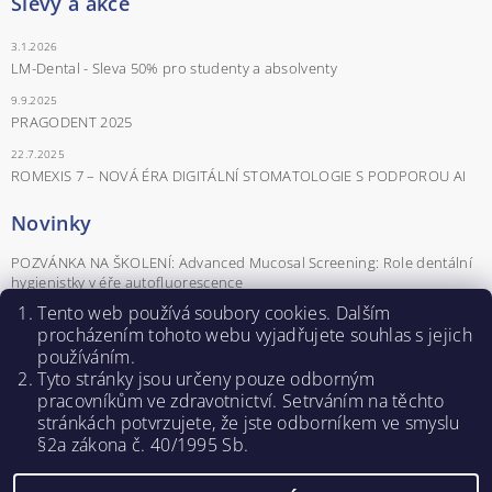
Slevy a akce
3.1.2026
LM-Dental - Sleva 50% pro studenty a absolventy
9.9.2025
PRAGODENT 2025
22.7.2025
ROMEXIS 7 – NOVÁ ÉRA DIGITÁLNÍ STOMATOLOGIE S PODPOROU AI
Novinky
POZVÁNKA NA ŠKOLENÍ: Advanced Mucosal Screening: Role dentální
hygienistky v éře autofluorescence
POZVÁNKA NA ŠKOLENÍ Parodontologické minimum pro praxi aneb
Tento web používá soubory cookies. Dalším
parodontologie od A do Z
procházením tohoto webu vyjadřujete souhlas s jejich
používáním.
Záznamy z webinářů - Naučte se pracovat se softwarem Romexis®.
Tyto stránky jsou určeny pouze odborným
POZVÁNKA NA ŠKOLENÍ PRO DENTÁLNÍ HYGIENISTKY
pracovníkům ve zdravotnictví. Setrváním na těchto
ROZHOVOR: KLÁRA NOVÁ – DENTÁLNÍ HYGIENISTKA A SDA
stránkách potvrzujete, ž
e jste odborníkem ve smyslu
ŠKOLITELKA
§2a zákona č. 40/1995 Sb.