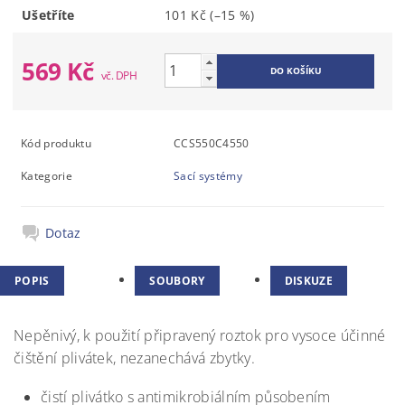
Ušetříte
101 Kč
(–15 %)
569 Kč
Kód produktu
CCS550C4550
Kategorie
Sací systémy
Dotaz
POPIS
SOUBORY
DISKUZE
Nepěnivý, k použití připravený roztok pro vysoce účinné
čištění plivátek, nezanechává zbytky.
čistí plivátko s antimikrobiálním působením