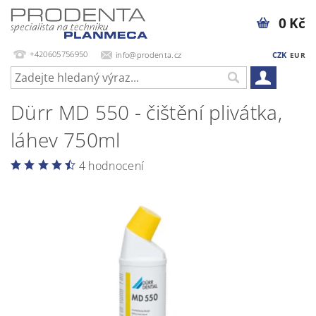
0 Kč
+420605756950
info@prodenta.cz
CZK
EUR
Dürr MD 550 - čištění plivátka,
láhev 750ml
4 hodnocení