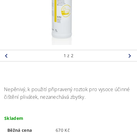
1
z 2
Nepěnivý, k použití připravený roztok pro vysoce účinné
čištění plivátek, nezanechává zbytky.
Skladem
Běžná cena
670 Kč