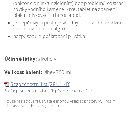
(baktericidním/fungicidním) bez problémů odstraní
zbytky vodního kamene, krve, tablet na zbarvení
plaku, otiskovacích hmot, apod.
je nepěnivý, a proto je vhodný pro všechna zařízení
s odlučovačem amalgámu
nezpůsobuje poškrabání plivátka
Účinné látky:
alkoholy
Velikost balení:
láhev 750 ml
Bezpečnostní list (284.1 kB)
Buďte první, kdo napíše příspěvek k této položce.
Pouze registrovaní uživatelé mohou vkládat příspěvky. Prosím
přihlaste se
nebo se
registrujte
.