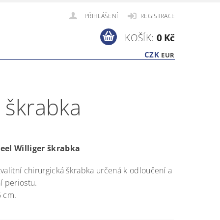
PŘIHLÁŠENÍ
REGISTRACE
KOŠÍK:
0 Kč
CZK
EUR
r škrabka
eel Williger škrabka
valitní chirurgická škrabka určená k odloučení a
í periostu.
6 cm.