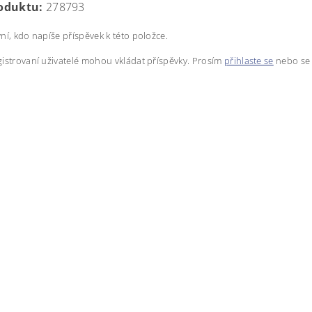
oduktu:
278793
ní, kdo napíše příspěvek k této položce.
istrovaní uživatelé mohou vkládat příspěvky. Prosím
přihlaste se
nebo s