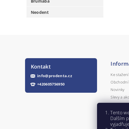
Brumaba
Neodent
Inform
Kontakt
Ke stažení
info
@
prodenta.cz
Obchodní
+420605756950
Novinky
Slevy a ak
Kontakty
Napište n
Tento we
Dalším 
vyjadřuj