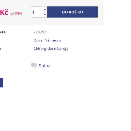
 Kč
uktu
278793
Orbis, Německo
e
Chirurgické nástroje
k
Dotaz