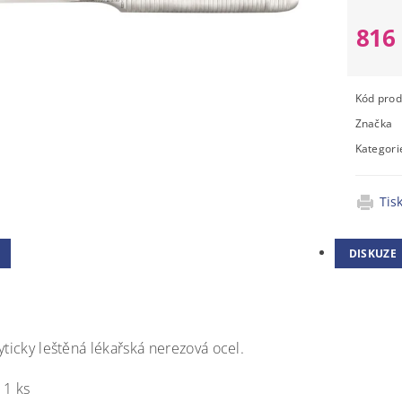
816
Kód prod
Značka
Kategori
Tis
DISKUZE
yticky leštěná lékařská nerezová ocel.
1 ks