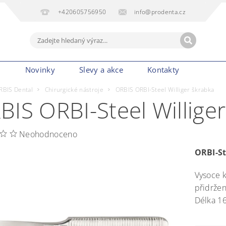
+420605756950
info@prodenta.cz
m
Novinky
Slevy a akce
Kontakty
RBIS Dental
Chirurgické nástroje
ORBIS ORBI-Steel Williger škrabka
BIS ORBI-Steel Willige
Neohodnoceno
ORBI-St
Vysoce k
přidržen
Délka 1