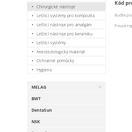
Kód pr
Chirurgické nástroje
Buďte prv
Lešticí systémy pro kompozita
Lešticí nástroje pro amalgám
Pouze reg
Lešticí nástroje pro keramiku
Leštící systémy
Anesteziologický materiál
Ochranné pomůcky
Hygiena
MELAG
BWT
DentaSun
NSK