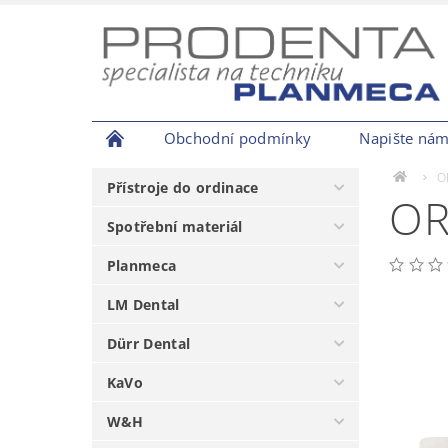
Obchodní podmínky
Napište ná
O
Přístroje do ordinace
OR
Spotřební materiál
Planmeca
LM Dental
Dürr Dental
KaVo
W&H