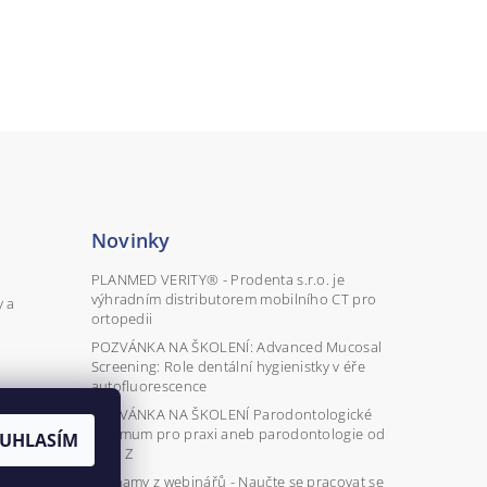
Novinky
PLANMED VERITY® - Prodenta s.r.o. je
výhradním distributorem mobilního CT pro
y a
ortopedii
POZVÁNKA NA ŠKOLENÍ: Advanced Mucosal
Screening: Role dentální hygienistky v éře
autofluorescence
POZVÁNKA NA ŠKOLENÍ Parodontologické
minimum pro praxi aneb parodontologie od
UHLASÍM
A do Z
Záznamy z webinářů - Naučte se pracovat se