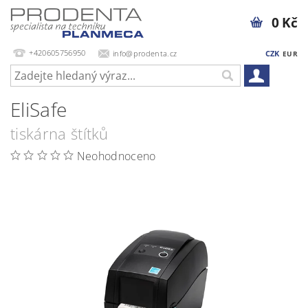
0 Kč
+420605756950
info@prodenta.cz
CZK
EUR
EliSafe
tiskárna štítků
Neohodnoceno