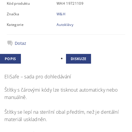
Kód produktu
WAH 19721109
Značka
W&H
Kategorie
Autoklávy
Dotaz
POPIS
DISKUZE
EliSafe – sada pro dohledávání
Štítky s čárovými kódy lze tisknout automaticky nebo
manuálně.
Štítky se lepí na sterilní obal předtím, než je dentální
materiál uskladněn.