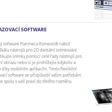
AZOVACÍ SOFTWARE
lý software Planmeca Romexis® nabízí
 škálu nástrojů pro 2D dentální snímkování.
tikujte snímky pomocí celé řady nástrojů pro
í obrazu nebo si je prohlížejte kdykoliv a
 díky mobilním aplikacím. Tento flexibilní
vací software se přizpůsobí vašim potřebám
e spolu s vaší praxí do třetího rozměru.