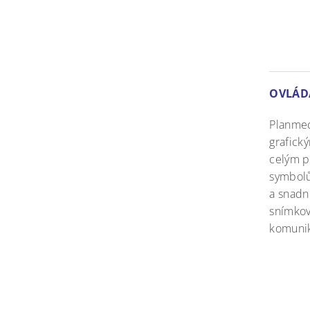
OVLÁD
Planmec
grafick
celým p
symbolů
a snadn
snímkov
komunik