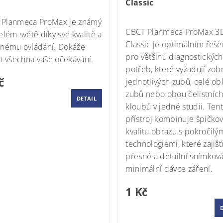
Classic
ntálně nedostupné
Momentálně nedostupné
G
Planmeca ProMax
je známý
CBCT Planmeca ProMax 3
elém světě díky své kvalitě a
Classic je optimálním řeš
nému ovládání. Dokáže
pro většinu diagnostických
it všechna vaše očekávání.
potřeb, které vyžadují zob
č
jednotlivých zubů, celé obl
zubů nebo obou čelistníc
DETAIL
kloubů v jedné studii. Ten
přístroj kombinuje špičko
kvalitu obrazu s pokročilý
technologiemi, které zajišť
přesné a detailní snímková
minimální dávce záření.
1 Kč