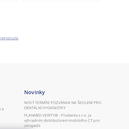
e
registrujte
.
Novinky
NOVÝ TERMÍN! POZVÁNKA NA ŠKOLENÍ PRO
DENTÁLNÍ HYGIENISTKY
y a
PLANMED VERITY® - Prodenta s.r.o. je
výhradním distributorem mobilního CT pro
ortopedii