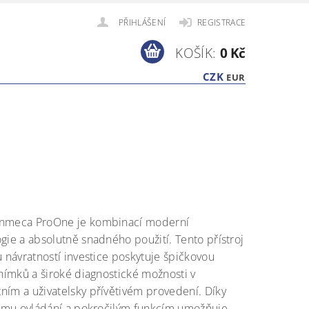
PŘIHLÁŠENÍ
REGISTRACE
KOŠÍK:
0 Kč
CZK
EUR
nmeca ProOne je kombinací moderní
gie a absolutně snadného použití. Tento přístroj
u návratností investice poskytuje špičkovou
snímků a široké diagnostické možnosti v
ím a uživatelsky přívětivém provedení. Díky
nímu ovládání a pokročilým funkcím umožňuje