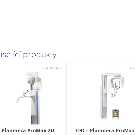
isející produkty
Kód:
FE003813
Kód
 Planmeca ProMax 2D
CBCT Planmeca ProMax