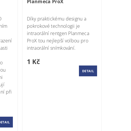
Planmeca ProX
Momentálně nedostupné
D
Díky praktickému designu a
ením
pokrokové technologii je
intraorální rentgen
Planmeca
razení
ProX
tou nejlepší volbou pro
asti
intraorální snímkování.
h
1 Kč
to
vou
DETAIL
mi
ují
ní při
DETAIL