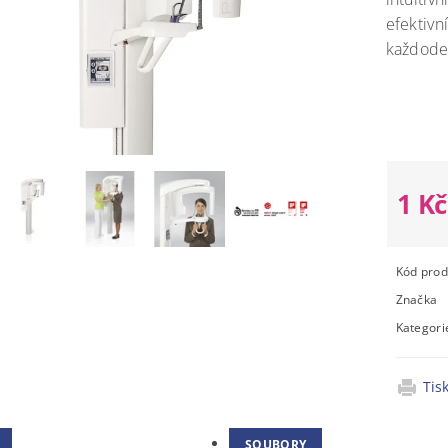
efektivn
každoden
Moment
nedostu
1 K
Kód prod
Značka
Kategori
Tis
SOUBORY