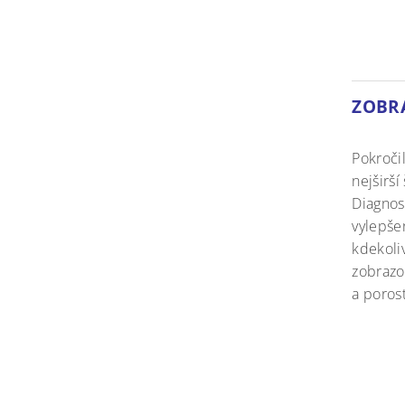
ZOBR
Pokroči
nejširší
Diagnos
vylepšen
kdekoliv
zobrazo
a porost