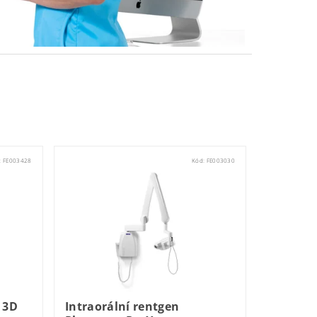
:
FE003428
Kód:
FE003030
 3D
Intraorální rentgen