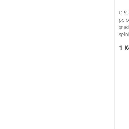
Mome
OP
po c
snad
spln
1 K