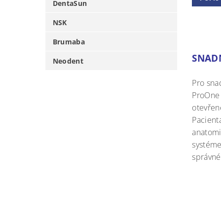
DentaSun
NSK
Brumaba
SNADN
Neodent
Pro sna
ProOne 
otevřen
Pacient
anatomi
systéme
správné