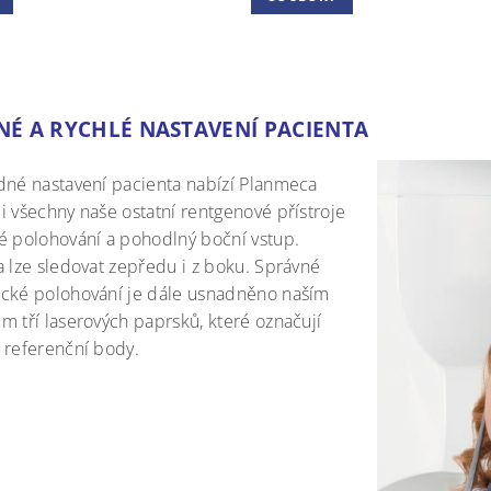
É A RYCHLÉ NASTAVENÍ PACIENTA
dné nastavení pacienta nabízí Planmeca
i všechny naše ostatní rentgenové přístroje
é polohování a pohodlný boční vstup.
a lze sledovat zepředu i z boku. Správné
cké polohování je dále usnadněno naším
m tří laserových paprsků, které označují
 referenční body.