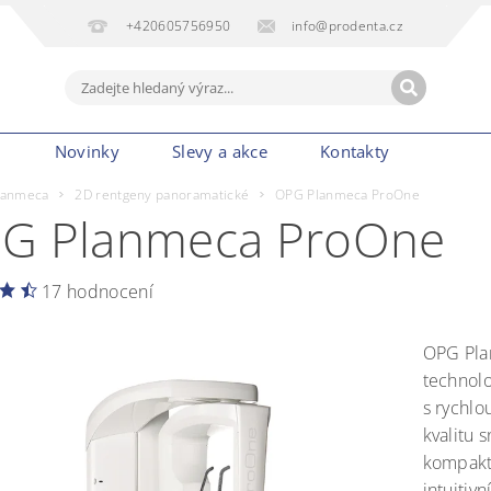
+420605756950
info@prodenta.cz
m
Novinky
Slevy a akce
Kontakty
lanmeca
2D rentgeny panoramatické
OPG Planmeca ProOne
G Planmeca ProOne
17 hodnocení
OPG Pla
technolo
s rychlo
kvalitu 
kompaktn
intuitiv