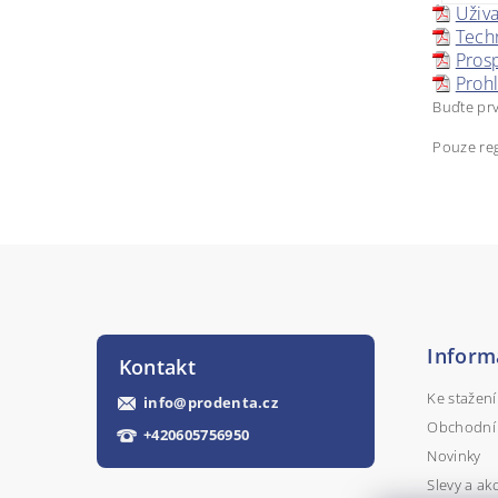
Uživ
Tech
Pros
Prohl
Buďte prv
Pouze reg
Inform
Kontakt
Ke stažení
info
@
prodenta.cz
Obchodní
+420605756950
Novinky
Slevy a ak