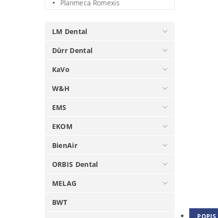
Planmeca Romexis
LM Dental
Dürr Dental
KaVo
W&H
EMS
EKOM
BienAir
ORBIS Dental
MELAG
BWT
POPIS