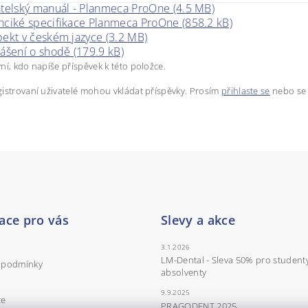
atelský manuál - Planmeca ProOne (4.5 MB)
nciké specifikace Planmeca ProOne (858.2 kB)
pekt v českém jazyce (3.2 MB)
ášení o shodě (179.9 kB)
ní, kdo napíše příspěvek k této položce.
istrovaní uživatelé mohou vkládat příspěvky. Prosím
přihlaste se
nebo s
ace pro vás
Slevy a akce
3.1.2026
LM-Dental - Sleva 50% pro student
 podmínky
absolventy
9.9.2025
ce
PRAGODENT 2025