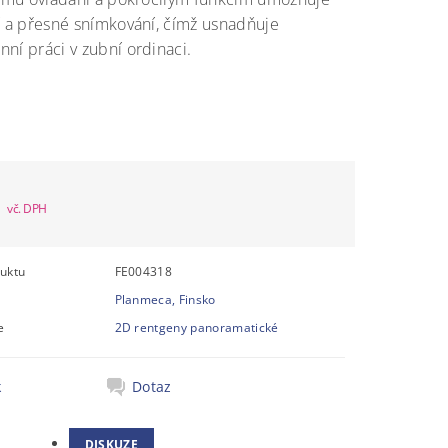
í a přesné snímkování, čímž usnadňuje
ní práci v zubní ordinaci.
álně
pné
č
uktu
FE004318
Planmeca, Finsko
e
2D rentgeny panoramatické
k
Dotaz
DISKUZE