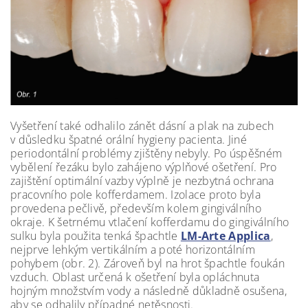
Vyšetření také odhalilo zánět dásní a plak na zubech
v důsledku špatné orální hygieny pacienta. Jiné
periodontální problémy zjištěny nebyly. Po úspěšném
vybělení řezáku bylo zahájeno výplňové ošetření. Pro
zajištění optimální vazby výplně je nezbytná ochrana
pracovního pole kofferdamem. Izolace proto byla
provedena pečlivě, především kolem gingiválního
okraje. K šetrnému vtlačení kofferdamu do gingiválního
sulku byla použita tenká špachtle
LM-Arte Applica
,
nejprve lehkým vertikálním a poté horizontálním
pohybem (obr. 2). Zároveň byl na hrot špachtle foukán
vzduch. Oblast určená k ošetření byla opláchnuta
hojným množstvím vody a následně důkladně osušena,
aby se odhalily případné netěsnosti.