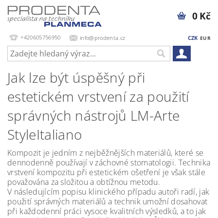
0 Kč
+420605756950
info@prodenta.cz
CZK
EUR
Jak lze být úspěšný při
estetickém vrstvení za použití
správných nástrojů LM-Arte
StyleItaliano
Kompozit je jedním z nejběžnějších materiálů, které se
dennodenně používají v záchovné stomatologii. Technika
vrstvení kompozitu při estetickém ošetření je však stále
považována za složitou a obtížnou metodu.
V následujícím popisu klinického případu autoři radí, jak
použití správných materiálů a technik umožní dosahovat
při každodenní práci vysoce kvalitních výsledků, a to jak