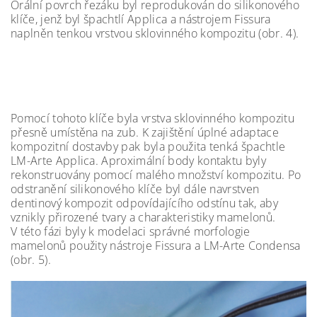
Orální povrch řezáku byl reprodukován do silikonového
klíče, jenž byl špachtlí Applica a nástrojem Fissura
naplněn tenkou vrstvou sklovinného kompozitu (obr. 4).
Pomocí tohoto klíče byla vrstva sklovinného kompozitu
přesně umístěna na zub. K zajištění úplné adaptace
kompozitní dostavby pak byla použita tenká špachtle
LM-Arte Applica. Aproximální body kontaktu byly
rekonstruovány pomocí malého množství kompozitu. Po
odstranění silikonového klíče byl dále navrstven
dentinový kompozit odpovídajícího odstínu tak, aby
vznikly přirozené tvary a charakteristiky mamelonů.
V této fázi byly k modelaci správné morfologie
mamelonů použity nástroje Fissura a LM-Arte Condensa
(obr. 5).