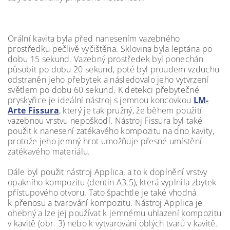
Orální kavita byla před nanesením vazebného
prostředku pečlivě vyčištěna. Sklovina byla leptána po
dobu 15 sekund. Vazebný prostředek byl ponechán
působit po dobu 20 sekund, poté byl proudem vzduchu
odstraněn jeho přebytek a následovalo jeho vytvrzení
světlem po dobu 60 sekund. K detekci přebytečné
pryskyřice je ideální nástroj s jemnou koncovkou
LM-
Arte Fissura
, který je tak pružný, že během použití
vazebnou vrstvu nepoškodí. Nástroj Fissura byl také
použit k nanesení zatékavého kompozitu na dno kavity,
protože jeho jemný hrot umožňuje přesné umístění
zatékavého materiálu.
Dále byl použit nástroj Applica, a to k doplnění vrstvy
opakního kompozitu (dentin A3.5), která vyplnila zbytek
přístupového otvoru. Tato špachtle je také vhodná
k přenosu a tvarování kompozitu. Nástroj Applica je
ohebný a lze jej používat k jemnému uhlazení kompozitu
v kavitě (obr. 3) nebo k vytvarování oblých tvarů v kavitě.