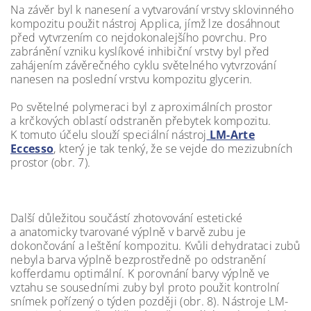
Na závěr byl k nanesení a vytvarování vrstvy sklovinného
kompozitu použit nástroj Applica, jímž lze dosáhnout
před vytvrzením co nejdokonalejšího povrchu. Pro
zabránění vzniku kyslíkové inhibiční vrstvy byl před
zahájením závěrečného cyklu světelného vytvrzování
nanesen na poslední vrstvu kompozitu glycerin.
Po světelné polymeraci byl z aproximálních prostor
a krčkových oblastí odstraněn přebytek kompozitu.
K tomuto účelu slouží speciální nástroj
LM-Arte
Eccesso
, který je tak tenký, že se vejde do mezizubních
prostor (obr. 7).
Další důležitou součástí zhotovování estetické
a anatomicky tvarované výplně v barvě zubu je
dokončování a leštění kompozitu. Kvůli dehydrataci zubů
nebyla barva výplně bezprostředně po odstranění
kofferdamu optimální. K porovnání barvy výplně ve
vztahu se sousedními zuby byl proto použit kontrolní
snímek pořízený o týden později (obr. 8). Nástroje LM-