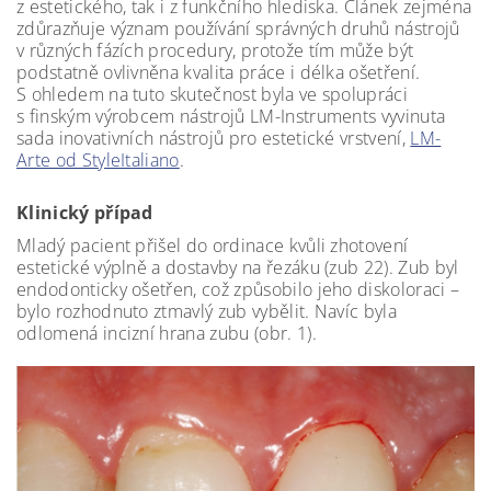
z estetického, tak i z funkčního hlediska. Článek zejména
zdůrazňuje význam používání správných druhů nástrojů
v různých fázích procedury, protože tím může být
podstatně ovlivněna kvalita práce i délka ošetření.
S ohledem na tuto skutečnost byla ve spolupráci
s finským výrobcem nástrojů LM-Instruments vyvinuta
sada inovativních nástrojů pro estetické vrstvení,
LM-
Arte od StyleItaliano
.
Klinický případ
Mladý pacient přišel do ordinace kvůli zhotovení
estetické výplně a dostavby na řezáku (zub 22). Zub byl
endodonticky ošetřen, což způsobilo jeho diskoloraci –
bylo rozhodnuto ztmavlý zub vybělit. Navíc byla
odlomená incizní hrana zubu (obr. 1).